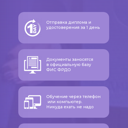
Отправка диплома и
удостоверения за 1 день
Документы заносятся
в официальную базу
ФИС ФРДО
Обучение через телефон
или компьютер.
Никуда ехать не надо