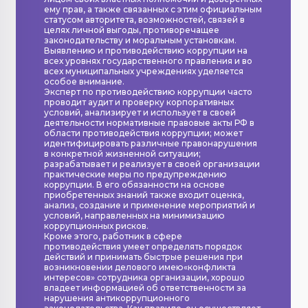
ему прав, а также связанных с этим официальным
статусом авторитета, возможностей, связей в
целях личной выгоды, противоречащее
законодательству и моральным установкам.
Выявлению и противодействию коррупции на
всех уровнях государственного правления и во
всех муниципальных учреждениях уделяется
особое внимание.
Эксперт по противодействию коррупции часто
проводит аудит и проверку корпоративных
условий, анализирует и использует в своей
деятельности нормативные правовые акты РФ в
области противодействия коррупции; может
идентифицировать различные правонарушения
в конкретной жизненной ситуации;
разрабатывает и реализует в своей организации
практические меры по предупреждению
коррупции. В его обязанности на основе
приобретенных знаний также входит оценка,
анализ, создание и применение мероприятий и
условий, направленных на минимизацию
коррупционных рисков.
Кроме этого, работник в сфере
противодействия умеет определять порядок
действий и принимать быстрые решения при
возникновении делового имею«конфликта
интересов» сотрудника организации, хорошо
владеет информацией об ответственности за
нарушения антикоррупционного