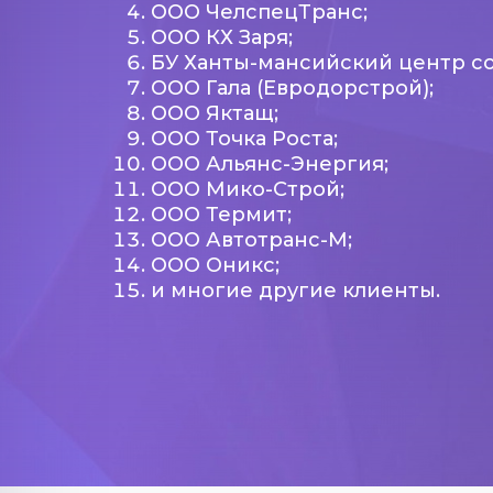
ООО ЧелспецТранс;
ООО КХ Заря;
БУ Ханты-мансийский центр с
ООО Гала (Евродорстрой);
ООО Яктащ;
ООО Точка Роста;
ООО Альянс-Энергия;
ООО Мико-Строй;
ООО Термит;
ООО Автотранс-М;
ООО Оникс;
и многие другие клиенты.