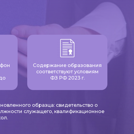
ефон
Содержание образования
соответствуют условиям
до
ФЗ РФ 2023 г.
новленного образца: свидетельство о
олжности служащего, квалификационное
ол.