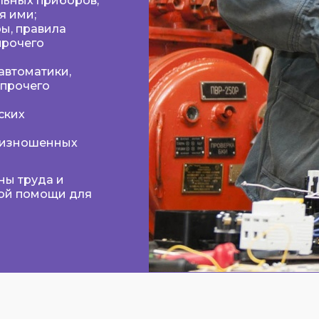
ьных приборов,
я ими;
ы, правила
прочего
автоматики,
 прочего
ских
я изношенных
ны труда и
ой помощи для