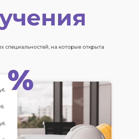
учения
 специальностей, на которые открыта
%
уб.
б.
уб.