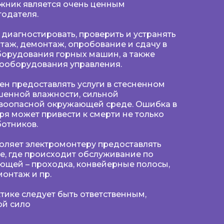
ажник является очень ценным
тодателя.
диагностировать, проверить и устранять
таж, демонтаж, опробование и сдачу в
борудования горных машин, а также
рооборудования управления.
н предоставлять услуги в стесненном
шенной влажности, сильной
ывоопасной окружающей среде. Ошибка в
ря может привести к смерти не только
ботников.
оляет электромонтеру предоставлять
де, где происходит обслуживание по
ющей – проходка, конвейерные полосы,
онтаж и пр.
тике следует быть ответственным,
ой сило