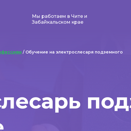
Мы работаем в Чите и
Забайкальском крае
офессиям
/ Обучение на электрослесаря подземного
слесарь по
е