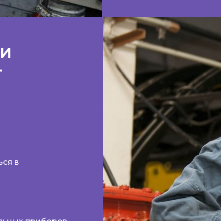
 и
т
ся в