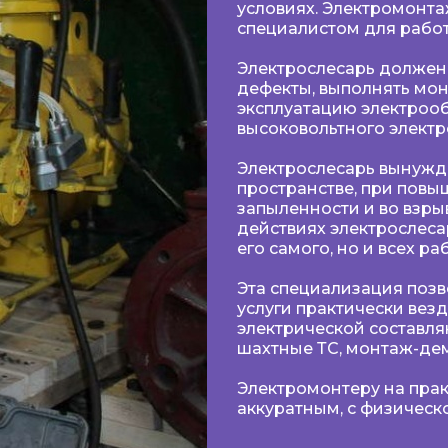
условиях. Электромонт
специалистом для рабо
Электрослесарь должен 
дефекты, выполнять мон
эксплуатацию электроо
высоковольтного элект
Электрослесарь вынужде
пространстве, при повы
запыленности и во взр
действиях электрослеса
его самого, но и всех ра
Эта специализация позв
услуги практически вез
электрической составля
шахтные ТС, монтаж-дем
Электромонтеру на прак
аккуратным, с физическ