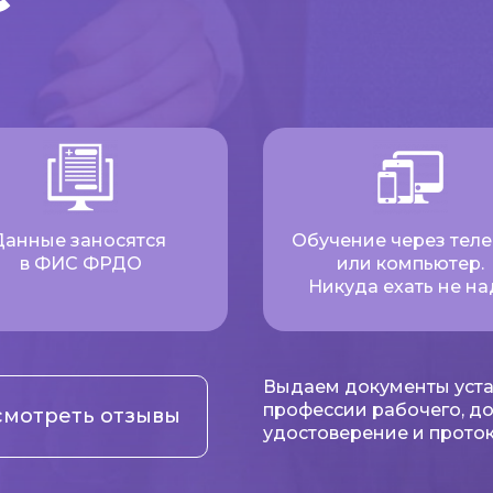
Данные заносятся
Обучение через тел
в ФИС ФРДО
или компьютер.
Никуда ехать не на
Выдаем документы уста
профессии рабочего, д
мотреть отзывы
удостоверение и проток