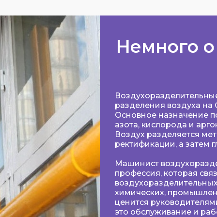
Немного о
Воздухоразделительные
разделения воздуха на O
Основное назначение п
азота, кислорода и арг
Воздух разделяется ме
ректификации, а затем 
Машинист воздухоразде
профессия, которая свя
воздухоразделительных 
химических, промышлен
ценится руководителям
это обслуживание и раб