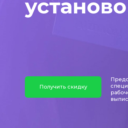
установо
Предо
специ
Получить скидку
рабоч
выпис