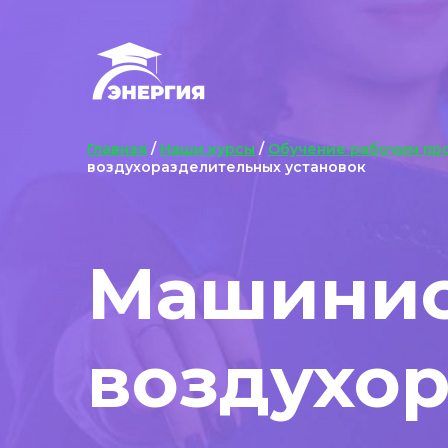
Главная
/
Наши курсы
/
Обучение рабочим пр
воздухоразделительных установок
Машини
воздухо