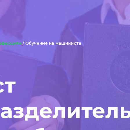
офессиям
/ Обучение на машиниста
ст
разделител