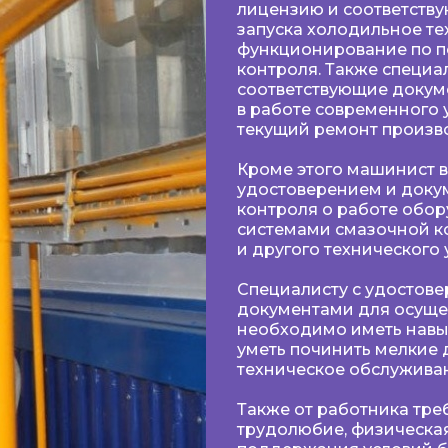
лицензию и соответств
запуска холодильное тех
функционирование по п
контроля. Также специа
соответствующие докум
в работе современного у
текущий ремонт произво
Кроме этого машинист 
удостоверением и доку
контроля о работе обор
системами смазочной к
и другого технического 
Специалисту с удостов
документами для осуще
необходимо иметь навык
уметь починить мелкие 
техническое обслужива
Также от работника тре
трудолюбие, физическая