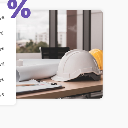
%
уб.
б.
уб.
уб.
уб.
уб.