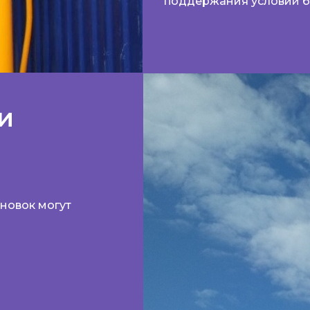
поддержания условий б
и
новок могут