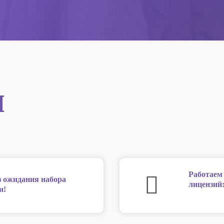
ы
Работаем
з ожидания набора
лицензий
и!