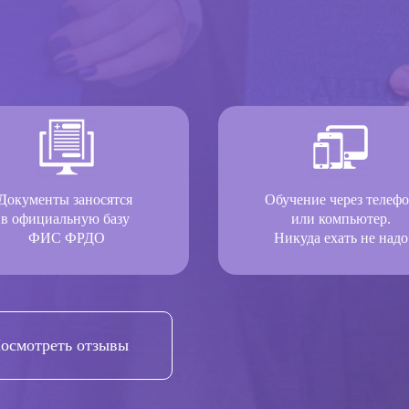
Документы заносятся
Обучение через телеф
в официальную базу
или компьютер.
ФИС ФРДО
Никуда ехать не надо
осмотреть отзывы