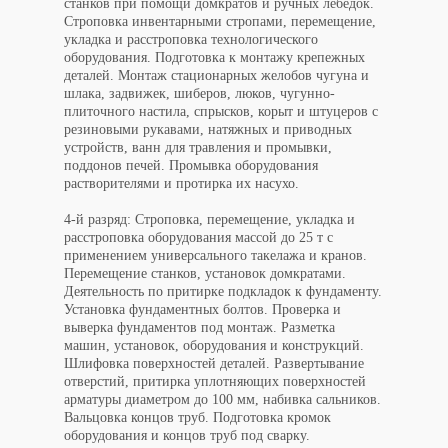
станков при помощи домкратов и ручных лебедок.
Строповка инвентарными стропами, перемещение,
укладка и расстроповка технологического
оборудования. Подготовка к монтажу крепежных
деталей. Монтаж стационарных желобов чугуна и
шлака, задвижек, шиберов, люков, чугунно-
плиточного настила, спрысков, корыт и штуцеров с
резиновыми рукавами, натяжных и приводных
устройств, ванн для травления и промывки,
поддонов печей. Промывка оборудования
растворителями и протирка их насухо.
4-й разряд: Строповка, перемещение, укладка и
расстроповка оборудования массой до 25 т с
применением универсального такелажа и кранов.
Перемещение станков, установок домкратами.
Деятельность по притирке подкладок к фундаменту.
Установка фундаментных болтов. Проверка и
выверка фундаментов под монтаж. Разметка
машин, установок, оборудования и конструкций.
Шлифовка поверхностей деталей. Развертывание
отверстий, притирка уплотняющих поверхностей
арматуры диаметром до 100 мм, набивка сальников.
Вальцовка концов труб. Подготовка кромок
оборудования и концов труб под сварку.