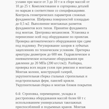
узлами при массе от 3 до 10 т и в сборе массой от
10 до 25 т. Комплектование и сортировка деталей
по маркам в соответствии со спецификациями.
Контроль геометрических параметров сложных
фундаментов. Шабровка поверхностей площадью
до 0,5 м2. Выполнение монтажных разметок
фундаментов всех типов. Принятие фундамента
под монтаж. Центровка механизмов. Установка и
перенесение осей под оборудование по проектам.
Проверка автоматического оборудования при сдаче
под подливку. Регулирование зазоров в зубчатых
зацеплениях по техническим условиям. Притирка
арматуры диаметром до 600 мм. Гидравлическое и
пневматическое испытание оборудования при
давлении до 20 МПа (200 кгс/см2). Разборка,
проверка всех видов узлов при ревизии и монтаже.
Монтаж колонн, конструкций галерей,
укрупнительная сборка стальных стропильных и
подстропильных ферм, панелей кровли.
Укрупнительная сборка и монтаж блоков покрытия.
6-й: Строповка, перемещение, укладка и
расстроповка оборудования массой более 60 т с
использованием универсальных такелажных
приспособлений и подъемных кранов. Монтаж