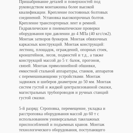
Пришабривание деталей и поверхностей под
руководством монтажника более высокой
квалификации. Крепление постоянных болтовых
соединений. Установка высокопрочных болтов.
Крепление транспортерных лент и ремней.
Гидравлические и пневматические проверки
оборудования при давлении до 4 МПа (40 кгс/см2).
Монтаж затворов бункеров. Монтаж обвязочных
каркасных конструкций. Монтаж конструкций:
лестниц, площадок, ограждений, опорных стоек,
кронштейнов, лесов, подмостей и т.д., а также
конструкций массой до 5 т: балок, прогонов,
связей. Монтаж прямолинейной обшивки,
емкостной стальной аппаратуры, станков, аппаратов
с перемешивающими устройствами. Монтаж
задвижек и шиберов диаметром до 50 мм. Монтаж
систем густой и жидкой централизованной смазки,
магистральных трубопроводов и ручных станций
густой смазки.
5-й разряд: Строповка, перемещение, укладка и
расстроповка оборудования массой до 60 т с
использованием универсальных такелажных
приспособлений и подъемных кранов. Монтаж
технологического оборудования, поступающего