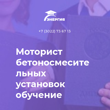
+7 (3022) 73 67 13
Моторист
бетоносмесите
льных
установок
обучение