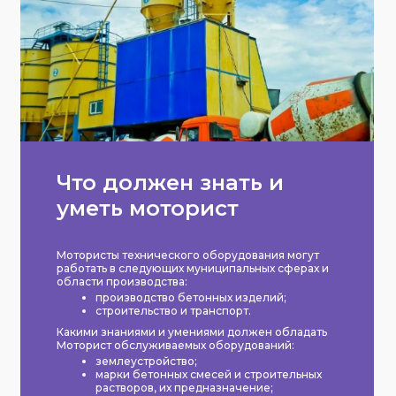
Что должен знать и
уметь моторист
Мотористы технического оборудования могут
работать в следующих муниципальных сферах и
области производства:
производство бетонных изделий;
строительство и транспорт.
Какими знаниями и умениями должен обладать
Моторист обслуживаемых оборудований:
землеустройство;
марки бетонных смесей и строительных
растворов, их предназначение;