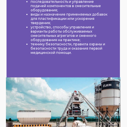
последовательность и управление
подачей компонентов в смесительные
оборудования;
виды и назначение применяемых добавок
для пластификации или ускорения
твердения;
устройство, способы управления и
варианты работы обслуживаемых
смесительных агрегатов и сменного
оборудования на практике;
технику безопасности, правила охраны и
безопасности труда и оказания первой
медицинской помощи.