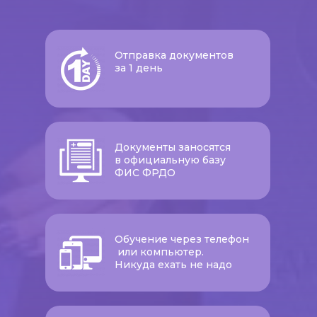
Отправка документов
за 1 день
Документы заносятся
в официальную базу
ФИС ФРДО
Обучение через телефон
или компьютер.
Никуда ехать не надо