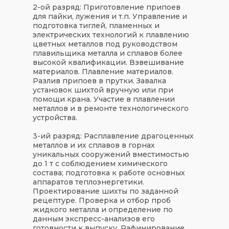
2-ой разряд:
Приготовление припоев
для пайки, лужения и т.п. Управление и
подготовка тиглей, пламенных и
электрических технологий к плавлению
цветных металлов под руководством
плавильщика металла и сплавов более
высокой квалификации. Взвешивание
материалов. Плавление материалов.
Разлив припоев в прутки. Завалка
установок шихтой вручную или при
помощи крана. Участие в плавлении
металлов и в ремонте технологического
устройства.
3-ий разряд:
Расплавление драгоценных
металлов и их сплавов в горнах
уникальных сооружений вместимостью
до 1 т с соблюдением химического
состава; подготовка к работе основных
аппаратов теплоэнергетики.
Проектирование шихты по заданной
рецептуре. Проверка и отбор проб
жидкого металла и определение по
данным экспресс-анализов его
готовности к выпуску. Рафинирование