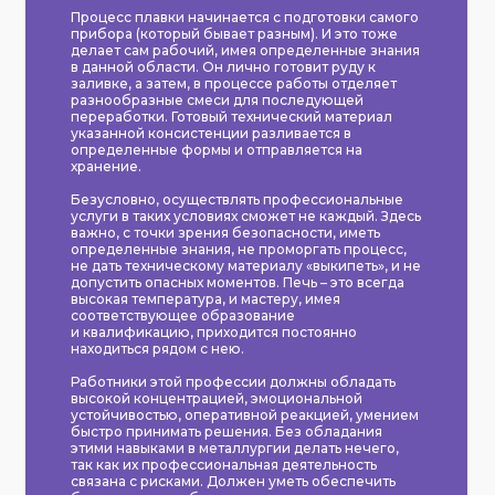
Процесс плавки начинается с подготовки самого
прибора (который бывает разным). И это тоже
делает сам рабочий, имея определенные знания
в данной области. Он лично готовит руду к
заливке, а затем, в процессе работы отделяет
разнообразные смеси для последующей
переработки. Готовый технический материал
указанной консистенции разливается в
определенные формы и отправляется на
хранение.
Безусловно, осуществлять профессиональные
услуги в таких условиях сможет не каждый. Здесь
важно, с точки зрения безопасности, иметь
определенные знания, не проморгать процесс,
не дать техническому материалу «выкипеть», и не
допустить опасных моментов. Печь – это всегда
высокая температура, и мастеру, имея
соответствующее образование
и квалификацию, приходится постоянно
находиться рядом с нею.
Работники этой профессии должны обладать
высокой концентрацией, эмоциональной
устойчивостью, оперативной реакцией, умением
быстро принимать решения. Без обладания
этими навыками в металлургии делать нечего,
так как их профессиональная деятельность
связана с рисками. Должен уметь обеспечить