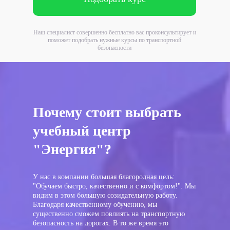
Наш специалист совершенно бесплатно вас проконсультирует и
поможет подобрать нужные курсы по транспортной
безопасности
Почему стоит выбрать
учебный центр
"Энергия"?
У нас в компании большая благородная цель:
"Обучаем быстро, качественно и с комфортом!". Мы
видим в этом большую созидательную работу.
Благодаря качественному обучению, мы
существенно сможем повлиять на транспортную
безопасность на дорогах. В то же время это