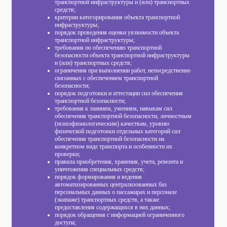
транспортной инфраструктуры и (или) транспортных
средств;
критерии категорирования объекта транспортной
инфраструктуры;
порядок проведения оценки уязвимости объекта
транспортной инфраструктуры;
требования по обеспечению транспортной
безопасности объекта транспортной инфраструктуры
и (или) транспортных средств;
ограничения при выполнении работ, непосредственно
связанных с обеспечением транспортной
безопасности;
порядок подготовки и аттестации сил обеспечения
транспортной безопасности;
требования к знаниям, умениям, навыкам сил
обеспечения транспортной безопасности, личностным
(психофизиологическим) качествам, уровню
физической подготовки отдельных категорий сил
обеспечения транспортной безопасности на
конкретном виде транспорта и особенности их
проверки;
правила приобретения, хранения, учета, ремонта и
уничтожения специальных средств;
порядок формирования и ведения
автоматизированных централизованных баз
персональных данных о пассажирах и персонале
(экипаже) транспортных средств, а также
предоставления содержащихся в них данных;
порядок обращения с информацией ограниченного
доступа;