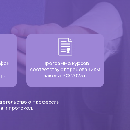
ефон
Программа курсов
соответствуют требованиям
до
закона РФ 2023 г.
детельство о профессии
е и протокол.