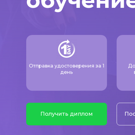
обучени
Отправка удостоверения за 1
До
день
Получить диплом
Пос