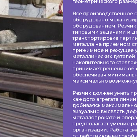
геометрического размер
Все производственное 
оборудовано механизи
оборудованием. Pезчик
типовыми задачами и д
транспортировке партии
металла на приемном ст
прижимное и режущее у
металлических деталей 
накопительного стеллаж
принимает решение об 
обеспечивая минимальн
максимально возможную
Pезчик должен уметь п
каждого агрегата линии
добиваясь максимально
визуально выявлять де
металлопрокате и опера
предполагает умение ра
организации. Работа см
от работников высокой