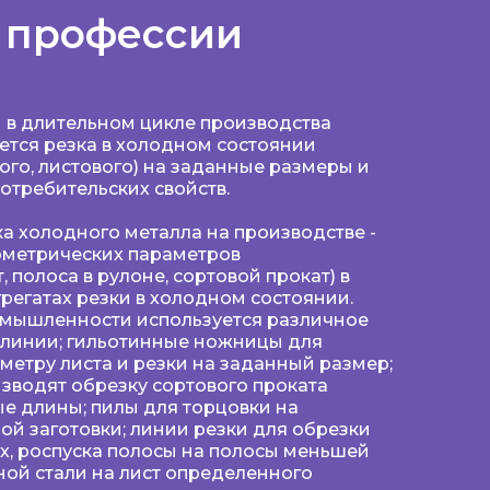
 профессии
 в длительном цикле производства
ется резка в холодном состоянии
ого, листового) на заданные размеры и
отребительских свойств.
а холодного металла на производстве -
ометрических параметров
 полоса в рулоне, сортовой прокат) в
грегатах резки в холодном состоянии.
ромышленности используется различное
 линии; гильотинные ножницы для
метру листа и резки на заданный размер;
изводят обрезку сортового проката
ые длины; пилы для торцовки на
ой заготовки; линии резки для обрезки
х, роспуска полосы на полосы меньшей
ой стали на лист определенного