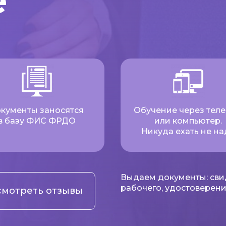
е
кументы заносятся
Обучение через тел
в базу ФИС ФРДО
или компьютер.
Никуда ехать не на
Выдаем документы: сви
рабочего, удостоверени
мотреть отзывы