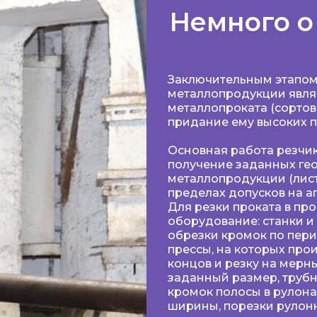
Немного о
Заключительным этапом
металлопродукции явля
металлопроката (сортов
придание ему высоких п
Основная работа резчик
получение заданных ге
металлопродукции (лист,
пределах допусков на а
Для резки проката в п
оборудование: станки и
обрезки кромок по пери
прессы, на которых про
концов и резку на мерн
заданный размер, трубн
кромок полосы в рулона
ширины, порезки рулонн