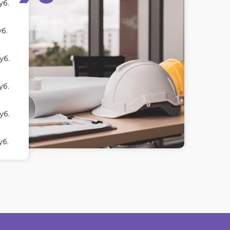
уб.
б.
уб.
уб.
уб.
уб.