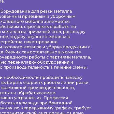
а.
оборудование для резки металла
рованным приемным и уборочным
 холодного металла занимается
ействиями: стропальные работы по
 металла на приемный стол, раскладку
оле, подачу штучного металла в
стройства, пакетирование
и готового металла и уборка продукции с
а. Pезчик самостоятельно в моменте
очередности работы с партиями металла,
ую переналадку оборудования и
 производительность в течение смены.
ри необходимости проводить наладку
, выбирать скорость работы линии резки,
 возможной производительности,
фекты на обрабатываемом
тивно устранять их. Профессия
ботать в команде при бригадной
енная, по непрерывному графику, требует
 исполнительской дисциплины с целью