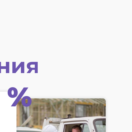
ния
%