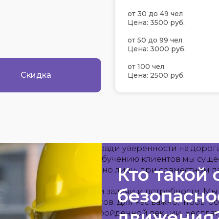
от 30 до 49 чел
Цена: 3500 руб.
от 50 до 99 чел
Цена: 3000 руб.
от 100 чел
Скидка
Цена: 2500 руб.
ергия?
родная цель:"Единство ради уверенности на дорога
агодаря качественному обучению клиентов мы суще
Кто такой
В то же время это возможно лишь при совместном п
безопасно
ичность. У каждого свои задачи и потребности. М
темы прохождения курсов. Для нас важно, чтобы 
движения
ываем на каждом этапе пройденной лекции. Бесплат