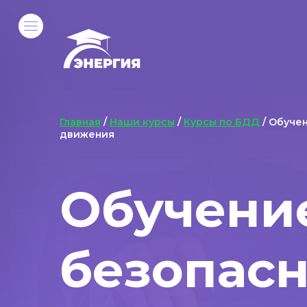
Главная
/
Наши курсы
/
Курсы по БДД
/ Обуче
движения
Обучени
безопас