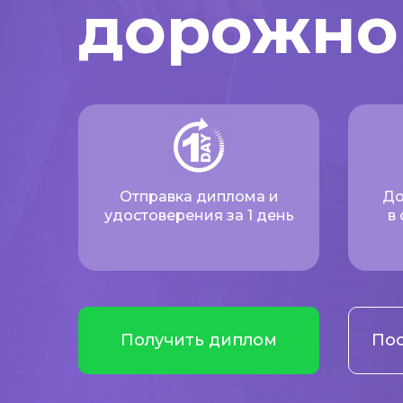
дорожно
Отправка диплома и
До
удостоверения за 1 день
в
Получить диплом
Пос