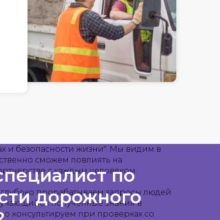
х и безопасности жизни". Мы видим в
ственно сможем повлиять на
 специалист по
артнерстве с каждым человеком.
сти дорожного
ы глубоко прорабатываем запросы людей
обучающийся полученные знания в
?
но консультируем при проверках со